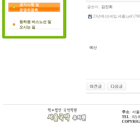
공지사항 및
글쓴이 :
김진희
운영위원회
23년예산(세입,세출).pdf (780
등하원 버스노선 및
오시는 길
예산
주소
: 서울
TEL
: 02) 
COPYRIGHT