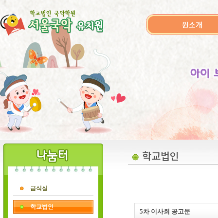
원소개
학교법인
급식실
학교법인
5차 이사회 공고문