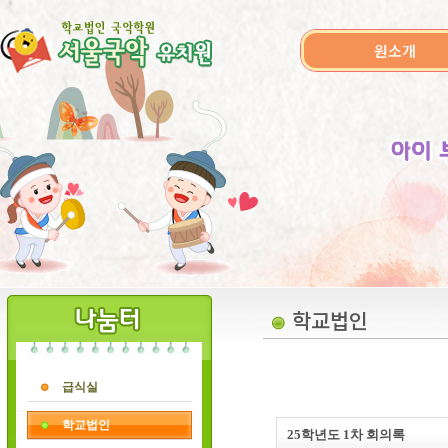
원소개
학교법인
급식실
학교법인
25학년도 1차 회의록