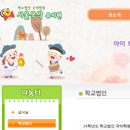
원소개
학교법인
급식실
학교법인
24학년도 학교법인 국악학