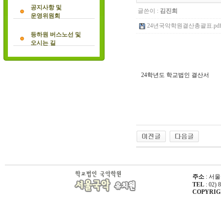
공지사항 및
글쓴이 :
김진희
운영위원회
24년국악학원결산총괄표.pdf (
등하원 버스노선 및
오시는 길
24학년도 학교법인 결산서
주소
: 서울
TEL
: 02) 
COPYRIGHT