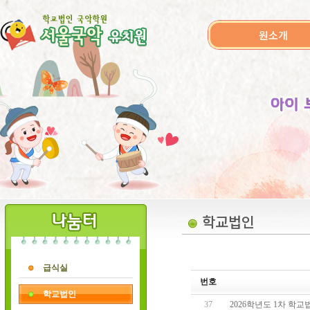
원소개
학교법인
급식실
번호
학교법인
37
2026학년도 1차 학