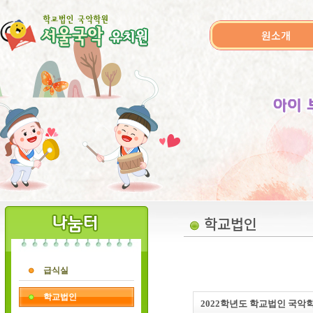
원소개
학교법인
급식실
학교법인
2022학년도 학교법인 국악