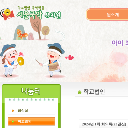
원소개
학교법인
급식실
학교법인
2024년 1차 회의록(23결산)